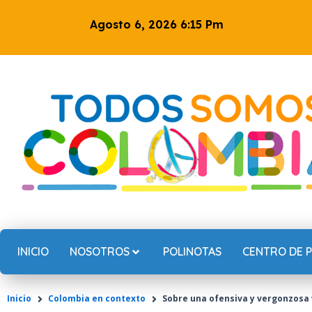
Ir
Agosto 6, 2026 6:15 Pm
al
contenido
INICIO
NOSOTROS
POLINOTAS
CENTRO DE 
Inicio
Colombia en contexto
Sobre una ofensiva y vergonzosa v