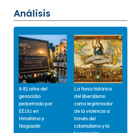
Análisis
A 81 años del
La farsa histórica
genocidio
del liberalismo
perpetrado por
como legitimador
EE.UU. en
de la violencia a
Hiroshima y
través del
Nagasaki
colonialismo y la