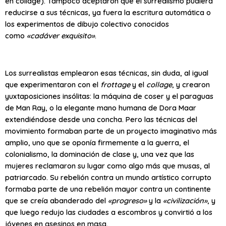
en collage). Tampoco aceptaron que el surrealismo pudiera
reducirse a sus técnicas, ya fuera la escritura automática o
los experimentos de dibujo colectivo conocidos
como
«cadáver exquisito»
.
Los surrealistas emplearon esas técnicas, sin duda, al igual
que experimentaron con el
frottage
y el
collage
, y crearon
yuxtaposiciones insólitas: la máquina de coser y el paraguas
de Man Ray, o la elegante mano humana de Dora Maar
extendiéndose desde una concha. Pero las técnicas del
movimiento formaban parte de un proyecto imaginativo más
amplio, uno que se oponía firmemente a la guerra, el
colonialismo, la dominación de clase y, una vez que las
mujeres reclamaron su lugar como algo más que musas, al
patriarcado. Su rebelión contra un mundo artístico corrupto
formaba parte de una rebelión mayor contra un continente
que se creía abanderado del
«progreso»
y la
«civilización»
, y
que luego redujo las ciudades a escombros y convirtió a los
jóvenes en asesinos en masa.