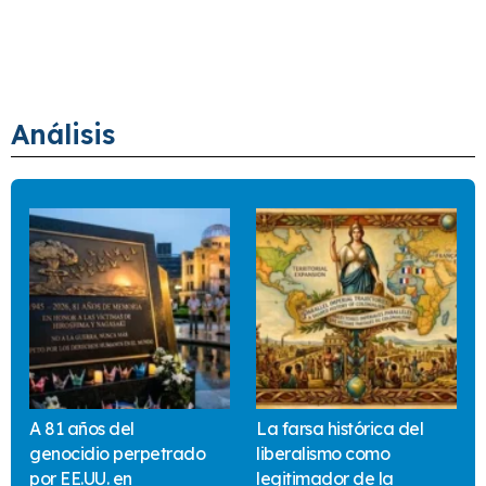
Análisis
A 81 años del
La farsa histórica del
genocidio perpetrado
liberalismo como
por EE.UU. en
legitimador de la