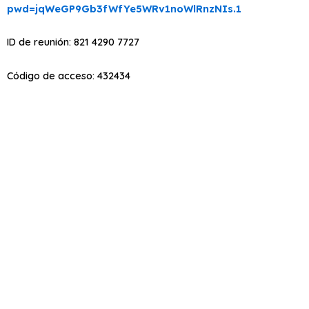
pwd=jqWeGP9Gb3fWfYe5WRv1noWlRnzNIs.1
ID de reunión: 821 4290 7727
Código de acceso: 432434