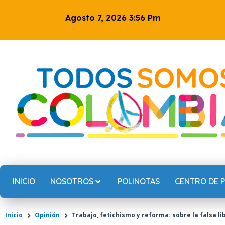
Ir
Agosto 7, 2026 3:56 Pm
al
contenido
INICIO
NOSOTROS
POLINOTAS
CENTRO DE 
Inicio
Opinión
Trabajo, fetichismo y reforma: sobre la falsa 