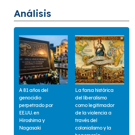
Análisis
A 81 años del
La farsa histórica
genocidio
del liberalismo
perpetrado por
como legitimador
EE.UU. en
de la violencia a
Hiroshima y
través del
Nagasaki
colonialismo y la