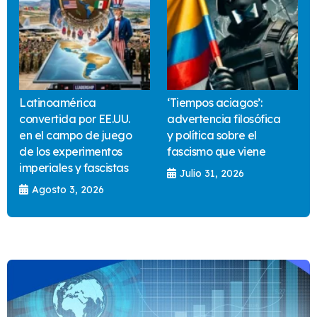
Latinoamérica
‘Tiempos aciagos’:
convertida por EE.UU.
advertencia filosófica
en el campo de juego
y política sobre el
de los experimentos
fascismo que viene
imperiales y fascistas
Julio 31, 2026
Agosto 3, 2026