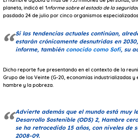
El hambre agobia a más de 733 millones de personas, una
planeta, indicó el
‘
I
nforme sobre el estado de la seguridad
pasdado 24 de julio por cinco organismos especializado
Si las tendencias actuales continúan, alre
estarán crónicamente desnutridas en 2030, l
informe, también
conocido como
Sofi
, su a
Dicho reporte fue presentando en el contexto de la reuni
Grupo de los Veinte (G-20, economías industrializadas y
hambre y la pobreza.
Advierte además que el mundo está muy lej
Desarrollo Sostenible (ODS) 2, Hambre cer
se ha retrocedido 15 años, con niveles de
2008-09.