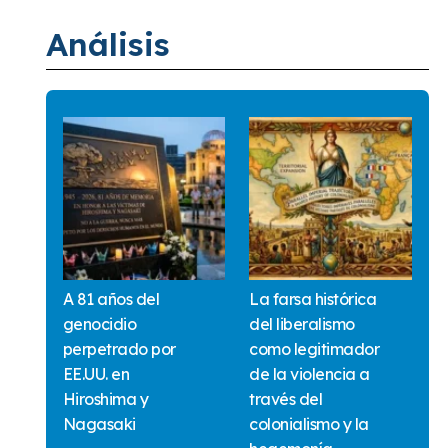
Análisis
A 81 años del
La farsa histórica
genocidio
del liberalismo
perpetrado por
como legitimador
EE.UU. en
de la violencia a
Hiroshima y
través del
Nagasaki
colonialismo y la