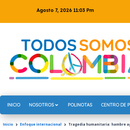
Ir
Agosto 7, 2026 11:03 Pm
al
contenido
INICIO
NOSOTROS
POLINOTAS
CENTRO DE 
Inicio
Enfoque internacional
Tragedia humanitaria: hambre ag