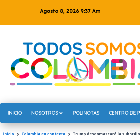
Ir
Agosto 8, 2026 9:37 Am
al
contenido
INICIO
NOSOTROS
POLINOTAS
CENTRO DE 
Inicio
Colombia en contexto
Trump desenmascaró la subordin