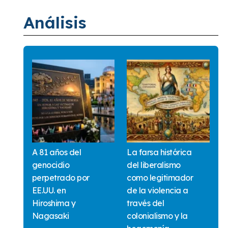
Análisis
A 81 años del
La farsa histórica
genocidio
del liberalismo
perpetrado por
como legitimador
EE.UU. en
de la violencia a
Hiroshima y
través del
Nagasaki
colonialismo y la