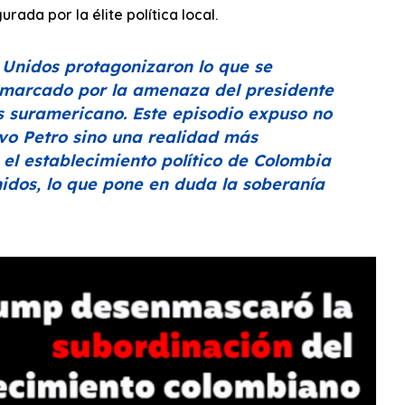
urada por la élite política local.
 Unidos protagonizaron lo que se
marcado por la amenaza del presidente
 suramericano. Este episodio expuso no
avo Petro sino una realidad más
 el establecimiento político de Colombia
dos, lo que pone en duda la soberanía