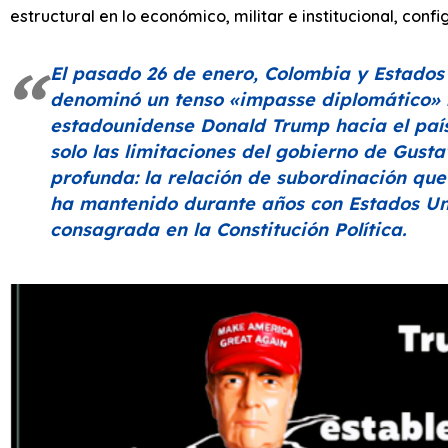
estructural en lo económico, militar e institucional, config
El pasado 26 de enero, Colombia y Estados
denominó un tenso
«impasse diplomático»
estadounidense Donald Trump hacia el país
solo las limitaciones del gobierno de Gust
profunda: la relación de subordinación que
ha mantenido durante años con Estados Uni
consagrada en la Constitución Política.