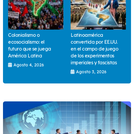
Colonialismo o
Latinoamérica
ecosocialismo: el
convertida por EE.UU.
futuro que se juega
en el campo de juego
América Latina
de los experimentos
imperiales y fascistas
Agosto 4, 2026
Agosto 3, 2026