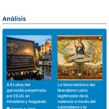
Análisis
A 81 años del
La farsa histórica del
genocidio perpetrado
liberalismo como
por EE.UU. en
legitimador de la
Hiroshima y Nagasaki
violencia a través del
colonialismo y la
Agosto 6, 2026