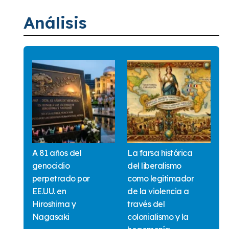
Análisis
A 81 años del
La farsa histórica
genocidio
del liberalismo
perpetrado por
como legitimador
EE.UU. en
de la violencia a
Hiroshima y
través del
Nagasaki
colonialismo y la