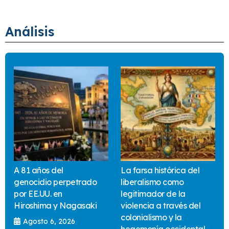
Análisis
A 81 años del
La farsa histórica del
genocidio perpetrado
liberalismo como
por EE.UU. en
legitimador de la
Hiroshima y Nagasaki
violencia a través del
colonialismo y la
Agosto 6, 2026