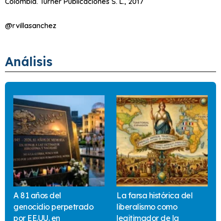
Colombia. Turner Publicaciones S. L., 2017
@rvillasanchez
Análisis
A 81 años del
La farsa histórica del
genocidio perpetrado
liberalismo como
por EE.UU. en
legitimador de la