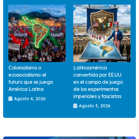
Colonialismo o
Latinoamérica
ecosocialismo: el
convertida por EE.UU.
futuro que se juega
en el campo de juego
América Latina
de los experimentos
imperiales y fascistas
Agosto 4, 2026
Agosto 3, 2026