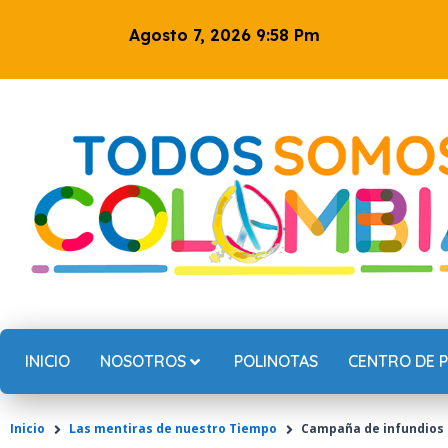
Ir
Agosto 7, 2026 9:58 Pm
al
contenido
INICIO
NOSOTROS
POLINOTAS
CENTRO DE 
Inicio
Las mentiras de nuestro Tiempo
Campaña de infundios l