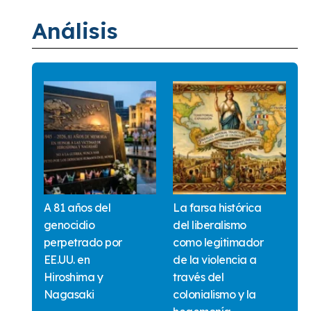
Análisis
A 81 años del
La farsa histórica
genocidio
del liberalismo
perpetrado por
como legitimador
EE.UU. en
de la violencia a
Hiroshima y
través del
Nagasaki
colonialismo y la