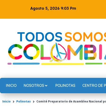
Ir
Agosto 5, 2026 9:03 Pm
al
contenido
INICIO
NOSOTROS
POLINOTAS
CENTRO DE 
Inicio
Polinotas
Comité Preparatorio de Asamblea Nacional por