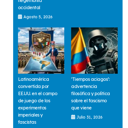
hegemonía
occidental
Agosto 5, 2026
Latinoamérica
‘Tiempos aciagos’:
convertida por
advertencia
EE.UU. en el campo
filosófica y política
de juego de los
sobre el fascismo
experimentos
que viene
imperiales y
Julio 31, 2026
fascistas