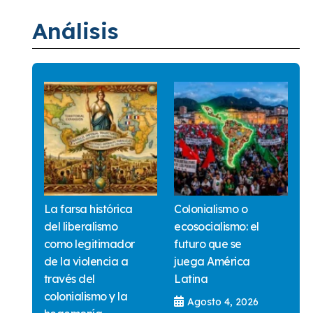
Análisis
La farsa histórica
Colonialismo o
del liberalismo
ecosocialismo: el
como legitimador
futuro que se
de la violencia a
juega América
través del
Latina
colonialismo y la
Agosto 4, 2026