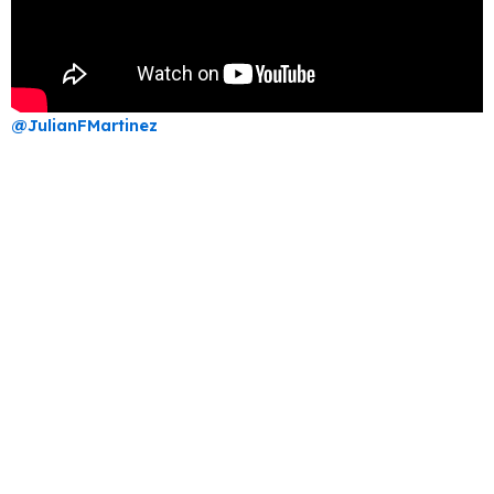
@JulianFMartinez