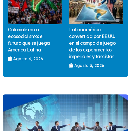
Colonialismo o
Latinoamérica
ecosocialismo: el
convertida por EE.UU.
futuro que se juega
en el campo de juego
América Latina
de los experimentos
imperiales y fascistas
Agosto 4, 2026
Agosto 3, 2026