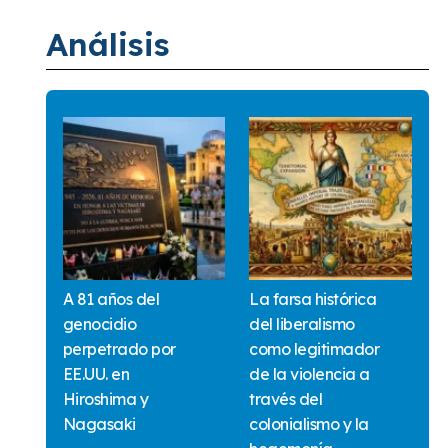
Análisis
A 81 años del
La farsa histórica
genocidio
del liberalismo
perpetrado por
como legitimador
EE.UU. en
de la violencia a
Hiroshima y
través del
Nagasaki
colonialismo y la