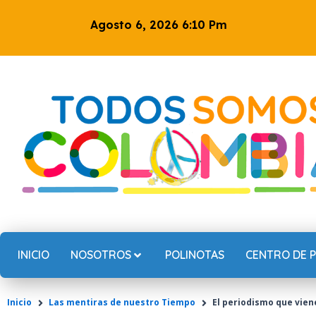
Ir
Agosto 6, 2026 6:10 Pm
al
contenido
INICIO
NOSOTROS
POLINOTAS
CENTRO DE 
Inicio
Las mentiras de nuestro Tiempo
El periodismo que vien