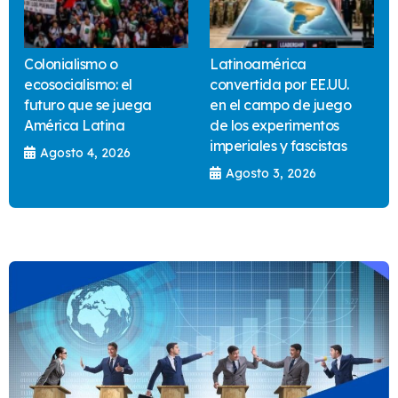
Colonialismo o
Latinoamérica
ecosocialismo: el
convertida por EE.UU.
futuro que se juega
en el campo de juego
América Latina
de los experimentos
imperiales y fascistas
Agosto 4, 2026
Agosto 3, 2026