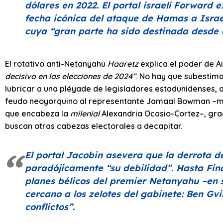
dólares en 2022. El portal israelí
Forward
ex
fecha icónica del ataque de Hamas a Israe
cuya
“gran parte ha sido destinada desde 
El rotativo anti-Netanyahu
Haaretz
explica el poder de A
decisivo en las elecciones de 2024”
. No hay que subestim
lubricar a una pléyade de legisladores estadunidenses, 
feudo neoyorquino al representante Jamaal Bowman –mi
que encabeza la
milenial
Alexandria Ocasio-Cortez–, grac
buscan otras cabezas electorales a decapitar.
El portal
Jacobin
asevera que la derrota 
paradójicamente
“su debilidad”
. Hasta
Fin
planes bélicos del premier Netanyahu –en s
cercano a los zelotes del gabinete: Ben Gv
conflictos”
.