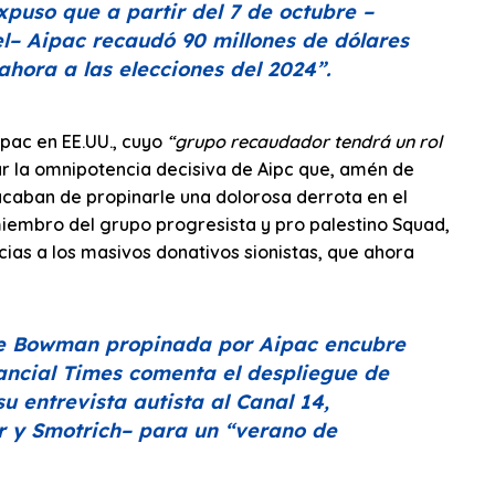
puso que a partir del 7 de octubre –
l– Aipac recaudó 90 millones de dólares
ahora a las elecciones del 2024”
.
ipac en EE.UU., cuyo
“grupo recaudador tendrá un rol
ar la omnipotencia decisiva de Aipc que, amén de
acaban de propinarle una dolorosa derrota en el
embro del grupo progresista y pro palestino Squad,
ias a los masivos donativos sionistas, que ahora
de Bowman propinada por Aipac encubre
ancial Times
comenta el despliegue de
u entrevista autista al
Canal 14
,
ir y Smotrich– para un
“verano de