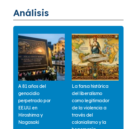
Análisis
A 81 años del
La farsa histórica
genocidio
del liberalismo
perpetrado por
como legitimador
EE.UU. en
de la violencia a
Hiroshima y
través del
Nagasaki
colonialismo y la