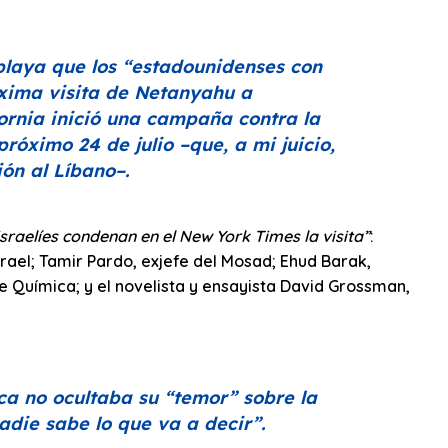
playa que los
“estadounidenses con
óxima visita de Netanyahu a
fornia inició una campaña contra la
róximo 24 de julio –que, a mi juicio,
ón al Líbano–.
sraelíes condenan en el New York Times la visita”
:
rael; Tamir Pardo, exjefe del Mosad; Ehud Barak,
 Química; y el novelista y ensayista David Grossman,
nca no ocultaba su
“temor”
sobre la
adie sabe lo que va a decir”
.