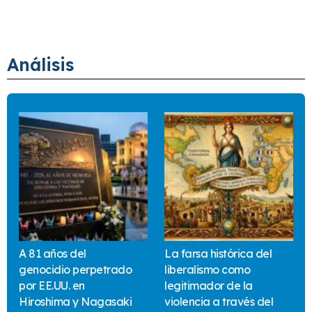
Análisis
A 81 años del
La farsa histórica del
genocidio perpetrado
liberalismo como
por EE.UU. en
legitimador de la
Hiroshima y Nagasaki
violencia a través del