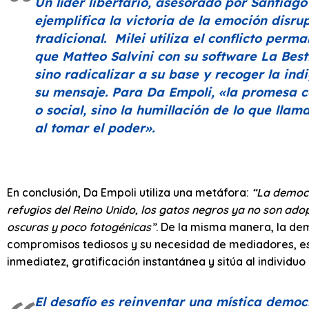
Un líder libertario, asesorado por Santiag
ejemplifica la victoria de la emoción disrup
tradicional. Milei utiliza el conflicto per
que Matteo Salvini con su software
La Best
sino radicalizar a su base y recoger la ind
su mensaje. Para Da Empoli,
«la promesa c
o social, sino la humillación de lo que lla
al tomar el poder»
.
En conclusión, Da Empoli utiliza una metáfora:
“La democr
refugios del Reino Unido, los gatos negros ya no son ado
oscuras y poco fotogénicas”
. De la misma manera, la dem
compromisos tediosos y su necesidad de mediadores, es i
inmediatez, gratificación instantánea y sitúa al individuo
El desafío es reinventar una mística demo