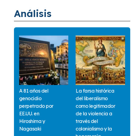
Análisis
A 81 años del
La farsa histórica
genocidio
del liberalismo
perpetrado por
como legitimador
EE.UU. en
de la violencia a
Hiroshima y
través del
Nagasaki
colonialismo y la