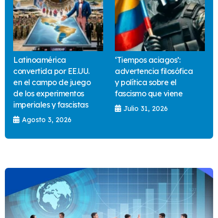
Latinoamérica
‘Tiempos aciagos’:
convertida por EE.UU.
advertencia filosófica
en el campo de juego
y política sobre el
de los experimentos
fascismo que viene
imperiales y fascistas
Julio 31, 2026
Agosto 3, 2026