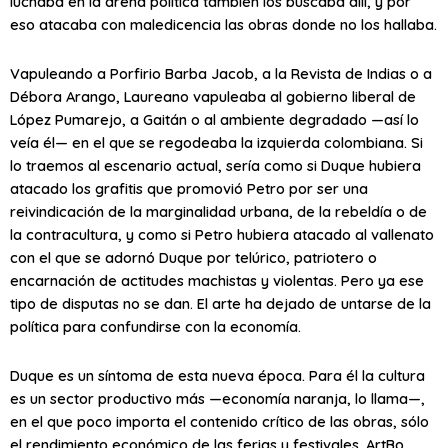
luchaba en la arena política también los buscaba allí, y por
eso atacaba con maledicencia las obras donde no los hallaba.
Vapuleando a Porfirio Barba Jacob, a la Revista de Indias o a
Débora Arango, Laureano vapuleaba al gobierno liberal de
López Pumarejo, a Gaitán o al ambiente degradado —así lo
veía él— en el que se regodeaba la izquierda colombiana. Si
lo traemos al escenario actual, sería como si Duque hubiera
atacado los grafitis que promovió Petro por ser una
reivindicación de la marginalidad urbana, de la rebeldía o de
la contracultura, y como si Petro hubiera atacado al vallenato
con el que se adornó Duque por telúrico, patriotero o
encarnación de actitudes machistas y violentas. Pero ya ese
tipo de disputas no se dan. El arte ha dejado de untarse de la
política para confundirse con la economía.
Duque es un síntoma de esta nueva época. Para él la cultura
es un sector productivo más —economía naranja, lo llama—,
en el que poco importa el contenido crítico de las obras, sólo
el rendimiento económico de las ferias y festivales. ArtBo,