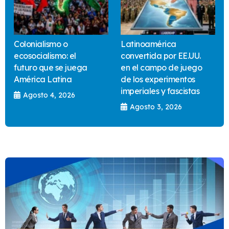
Colonialismo o
Latinoamérica
ecosocialismo: el
convertida por EE.UU.
futuro que se juega
en el campo de juego
América Latina
de los experimentos
imperiales y fascistas
Agosto 4, 2026
Agosto 3, 2026