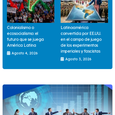
Colonialismo o
Latinoamérica
ecosocialismo: el
convertida por EE.UU.
futuro que se juega
en el campo de juego
América Latina
de los experimentos
imperiales y fascistas
Agosto 4, 2026
Agosto 3, 2026