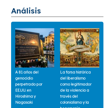
Análisis
A 81 años del
La farsa histórica
genocidio
del liberalismo
perpetrado por
como legitimador
EE.UU. en
de la violencia a
Hiroshima y
través del
Nagasaki
colonialismo y la