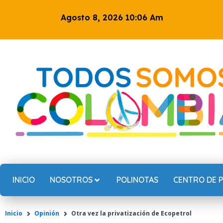
Ir
Agosto 8, 2026 10:06 Am
al
contenido
INICIO
NOSOTROS
POLINOTAS
CENTRO DE 
Inicio
Opinión
Otra vez la privatización de Ecopetrol