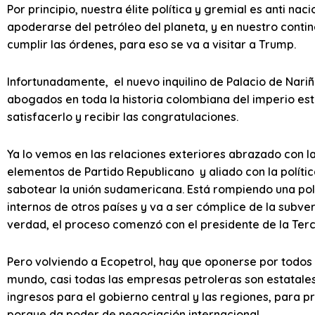
Por principio, nuestra élite política y gremial es anti na
apoderarse del petróleo del planeta, y en nuestro conti
cumplir las órdenes, para eso se va a visitar a Trump.
Infortunadamente, el nuevo inquilino de Palacio de Nariñ
abogados en toda la historia colombiana del imperio est
satisfacerlo y recibir las congratulaciones.
Ya lo vemos en las relaciones exteriores abrazado con 
elementos de Partido Republicano y aliado con la políti
sabotear la unión sudamericana. Está rompiendo una polí
internos de otros países y va a ser cómplice de la subve
verdad, el proceso comenzó con el presidente de la Terc
Pero volviendo a Ecopetrol, hay que oponerse por todos lo
mundo, casi todas las empresas petroleras son estatale
ingresos para el gobierno central y las regiones, para 
porque da poder de negociación internacional.