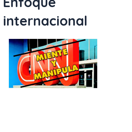
Enfoque
internacional
Page
Page
Page
Page
Page
Page
Page