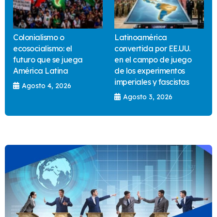
Colonialismo o
Latinoamérica
ecosocialismo: el
convertida por EE.UU.
futuro que se juega
en el campo de juego
América Latina
de los experimentos
imperiales y fascistas
Agosto 4, 2026
Agosto 3, 2026