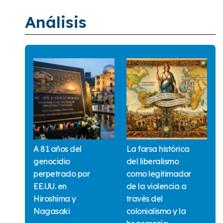
Análisis
A 81 años del
La farsa histórica
genocidio
del liberalismo
perpetrado por
como legitimador
EE.UU. en
de la violencia a
Hiroshima y
través del
Nagasaki
colonialismo y la