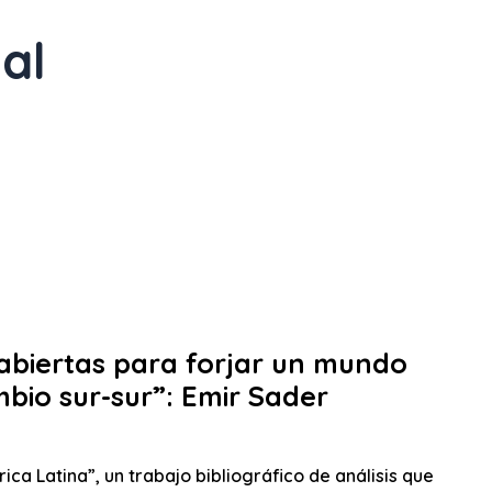
al
ge
Page
Page
Page
 abiertas para forjar un mundo
bio sur-sur”: Emir Sader
ca Latina”, un trabajo bibliográfico de análisis que