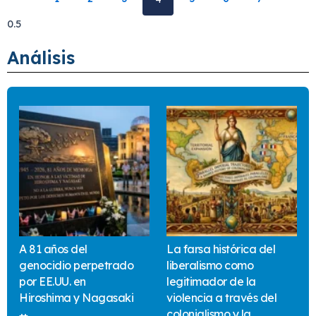
Análisis
A 81 años del
La farsa histórica del
genocidio perpetrado
liberalismo como
por EE.UU. en
legitimador de la
Hiroshima y Nagasaki
violencia a través del
colonialismo y la