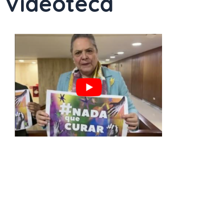
Videoteca
Page
Page
Page
Page
Page