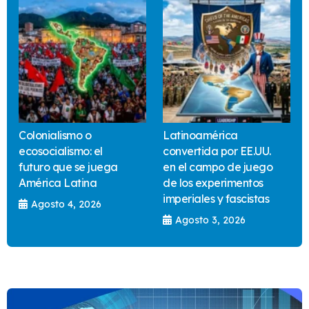
Colonialismo o
Latinoamérica
ecosocialismo: el
convertida por EE.UU.
futuro que se juega
en el campo de juego
América Latina
de los experimentos
imperiales y fascistas
Agosto 4, 2026
Agosto 3, 2026