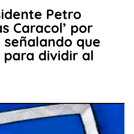
sidente Petro
as Caracol’ por
a señalando que
para dividir al