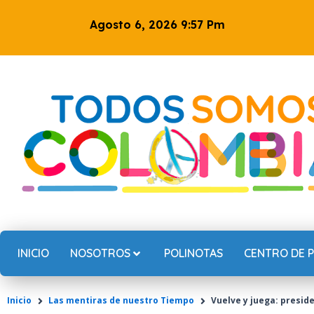
Ir
Agosto 6, 2026 9:57 Pm
al
contenido
INICIO
NOSOTROS
POLINOTAS
CENTRO DE 
Inicio
Las mentiras de nuestro Tiempo
Vuelve y juega: presid