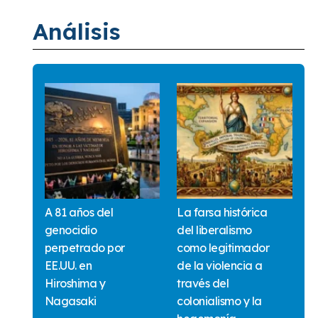
Análisis
A 81 años del
La farsa histórica
genocidio
del liberalismo
perpetrado por
como legitimador
EE.UU. en
de la violencia a
Hiroshima y
través del
Nagasaki
colonialismo y la