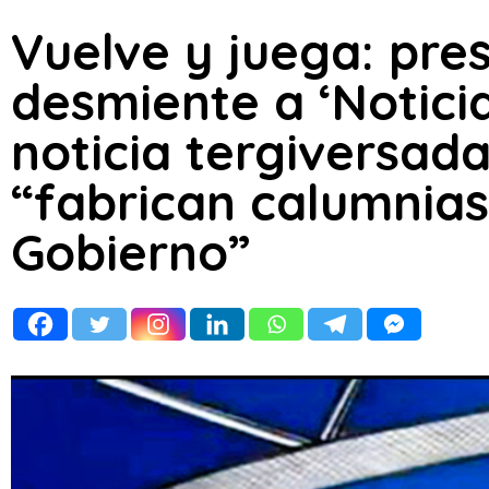
Vuelve y juega: pre
desmiente a ‘Notici
noticia tergiversad
“fabrican calumnias 
Gobierno”