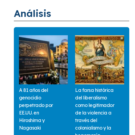
Análisis
A 81 años del
La farsa histórica
genocidio
del liberalismo
perpetrado por
como legitimador
EE.UU. en
de la violencia a
Hiroshima y
través del
Nagasaki
colonialismo y la