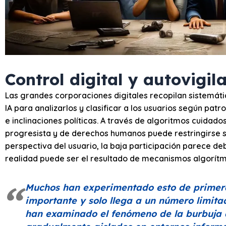
Control digital y autovigil
Las grandes corporaciones digitales recopilan sistemát
IA para analizarlos y clasificar a los usuarios según pa
e inclinaciones políticas. A través de algoritmos cuidad
progresista y de derechos humanos puede restringirse s
perspectiva del usuario, la baja participación parece deb
realidad puede ser el resultado de mecanismos algorítmic
Muchos han experimentado esto de primera
importante y solo llega a un número limit
han examinado el fenómeno de la burbuja de