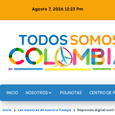
Ir
Agosto 7, 2026 12:23 Pm
al
contenido
INICIO
NOSOTROS
POLINOTAS
CENTRO DE 
Inicio
Las mentiras de nuestro Tiempo
Represión digital sutil