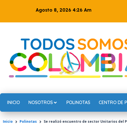
Ir
Agosto 8, 2026 4:26 Am
al
contenido
INICIO
NOSOTROS
POLINOTAS
CENTRO DE 
Inicio
Polinotas
Se realizó encuentro de sector Unitarios del 