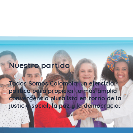
Nuestro partido
Todos Somos Colombia: un ejercicio
político para propiciar la más amplia
convergencia pluralista en torno de la
justicia social, la paz y la democracia.