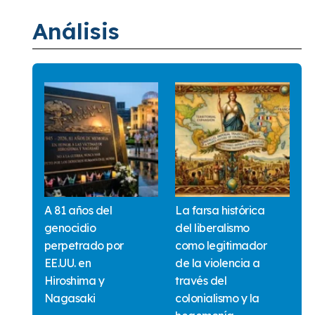
Análisis
A 81 años del
La farsa histórica
genocidio
del liberalismo
perpetrado por
como legitimador
EE.UU. en
de la violencia a
Hiroshima y
través del
Nagasaki
colonialismo y la