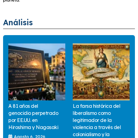
Análisis
A 81 años del
La farsa histórica del
genocidio perpetrado
liberalismo como
por EE.UU. en
legitimador de la
Hiroshima y Nagasaki
violencia a través del
colonialismo y la
Agosto 6, 2026