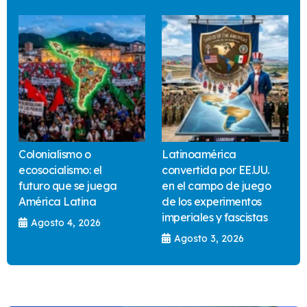
Colonialismo o
Latinoamérica
ecosocialismo: el
convertida por EE.UU.
futuro que se juega
en el campo de juego
América Latina
de los experimentos
imperiales y fascistas
Agosto 4, 2026
Agosto 3, 2026