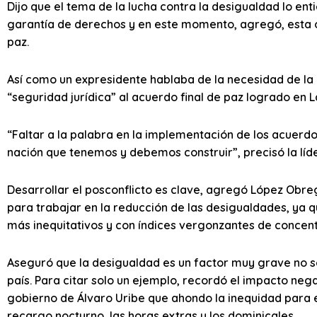
Dijo que el tema de la lucha contra la desigualdad lo en
garantía de derechos y en este momento, agregó, esta o
paz.
Así como un expresidente hablaba de la necesidad de la “c
“seguridad jurídica” al acuerdo final de paz logrado en L
“Faltar a la palabra en la implementación de los acuerdo
nación que tenemos y debemos construir”, precisó la líd
Desarrollar el posconflicto es clave, agregó López Obr
para trabajar en la reducción de las desigualdades, ya q
más inequitativos y con índices vergonzantes de concentr
Aseguró que la desigualdad es un factor muy grave no s
país. Para citar solo un ejemplo, recordó el impacto neg
gobierno de Álvaro Uribe que ahondo la inequidad para e
recargo nocturno, las horas extras y los dominicales.