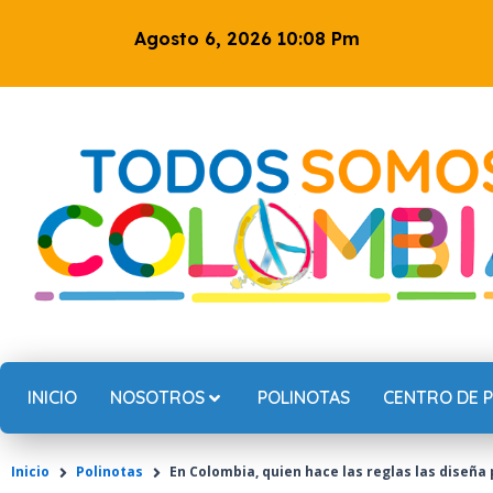
Ir
Agosto 6, 2026 10:08 Pm
al
contenido
INICIO
NOSOTROS
POLINOTAS
CENTRO DE 
Inicio
Polinotas
En Colombia, quien hace las reglas las diseña