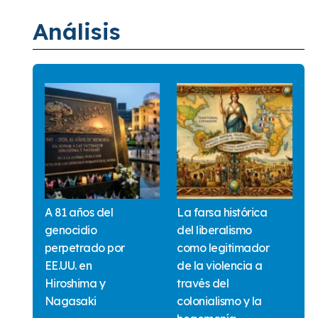
Análisis
A 81 años del
La farsa histórica
genocidio
del liberalismo
perpetrado por
como legitimador
EE.UU. en
de la violencia a
Hiroshima y
través del
Nagasaki
colonialismo y la