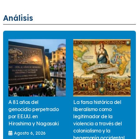
Análisis
A 81 años del
La farsa histórica del
genocidio perpetrado
liberalismo como
por EE.UU. en
legitimador de la
Hiroshima y Nagasaki
violencia a través del
colonialismo y la
Agosto 6, 2026
hegemonía occidental