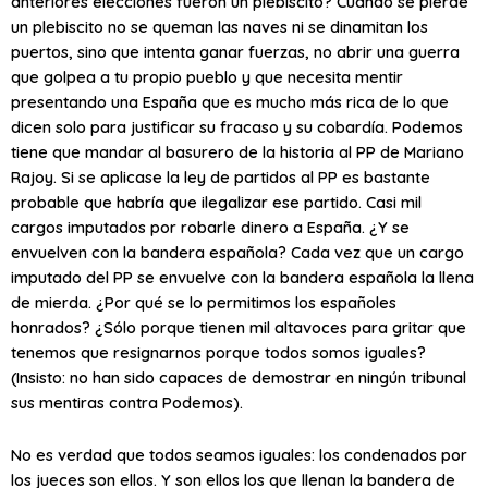
anteriores elecciones fueron un plebiscito? Cuando se pierde
un plebiscito no se queman las naves ni se dinamitan los
puertos, sino que intenta ganar fuerzas, no abrir una guerra
que golpea a tu propio pueblo y que necesita mentir
presentando una España que es mucho más rica de lo que
dicen solo para justificar su fracaso y su cobardía. Podemos
tiene que mandar al basurero de la historia al PP de Mariano
Rajoy. Si se aplicase la ley de partidos al PP es bastante
probable que habría que ilegalizar ese partido. Casi mil
cargos imputados por robarle dinero a España. ¿Y se
envuelven con la bandera española? Cada vez que un cargo
imputado del PP se envuelve con la bandera española la llena
de mierda. ¿Por qué se lo permitimos los españoles
honrados? ¿Sólo porque tienen mil altavoces para gritar que
tenemos que resignarnos porque todos somos iguales?
(Insisto: no han sido capaces de demostrar en ningún tribunal
sus mentiras contra Podemos).
No es verdad que todos seamos iguales: los condenados por
los jueces son ellos. Y son ellos los que llenan la bandera de