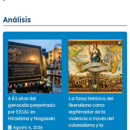
Análisis
A 81 años del
La farsa histórica del
genocidio perpetrado
liberalismo como
por EE.UU. en
legitimador de la
Hiroshima y Nagasaki
violencia a través del
colonialismo y la
Agosto 6, 2026