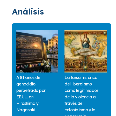
Análisis
A 81 años del
La farsa histórica
genocidio
del liberalismo
perpetrado por
como legitimador
EE.UU. en
de la violencia a
Hiroshima y
través del
Nagasaki
colonialismo y la