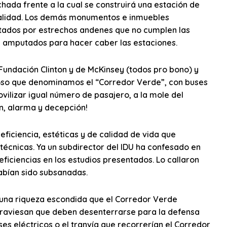
chada frente a la cual se construirá una estación de
onalidad. Los demás monumentos e inmuebles
ctados por estrechos andenes que no cumplen las
s amputados para hacer caber las estaciones.
 Fundación Clinton y de McKinsey (todos pro bono) y
oso que denominamos el “Corredor Verde”, con buses
ovilizar igual número de pasajero, a la mole del
n, alarma y decepción!
ficiencia, estéticas y de calidad de vida que
écnicas. Ya un subdirector del IDU ha confesado en
eficiencias en los estudios presentados. Lo callaron
habían sido subsanadas.
 una riqueza escondida que el Corredor Verde
traviesan que deben desenterrarse para la defensa
ses eléctricos o el tranvía que recorrerían el Corredor