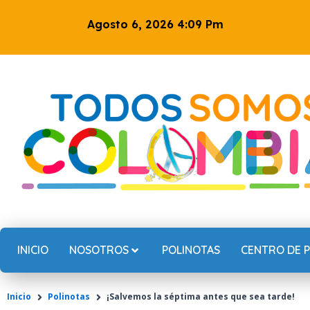
Ir
Agosto 6, 2026 4:09 Pm
al
contenido
INICIO
NOSOTROS
POLINOTAS
CENTRO DE 
Inicio
Polinotas
¡Salvemos la séptima antes que sea tarde!