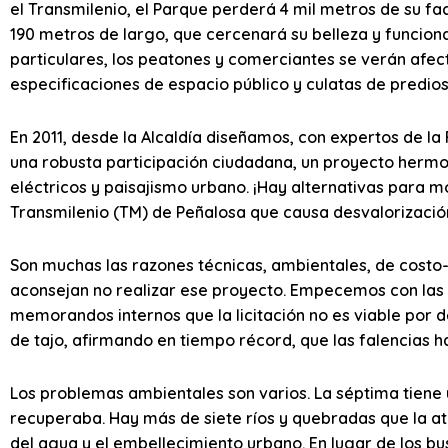
el Transmilenio, el Parque perderá 4 mil metros de su fa
190 metros de largo, que cercenará su belleza y funci
particulares, los peatones y comerciantes se verán afe
especificaciones de espacio público y culatas de predio
En 2011, desde la Alcaldía diseñamos, con expertos de la
una robusta participación ciudadana, un proyecto herm
eléctricos y paisajismo urbano. ¡Hay alternativas para m
Transmilenio (TM) de Peñalosa que causa desvalorizació
Son muchas las razones técnicas, ambientales, de costo-e
aconsejan no realizar ese proyecto. Empecemos con las t
memorandos internos que la licitación no es viable por d
de tajo, afirmando en tiempo récord, que las falencias 
Los problemas ambientales son varios. La séptima tiene
recuperaba. Hay más de siete ríos y quebradas que la a
del agua y el embellecimiento urbano. En lugar de los bu