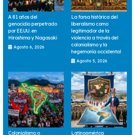
A 81 años del
La farsa histórica del
genocidio perpetrado
liberalismo como
por EE.UU. en
legitimador de la
Hiroshima y Nagasaki
violencia a través del
colonialismo y la
Agosto 6, 2026
hegemonía occidental
Agosto 5, 2026
Colonialismo o
Latinoamérica