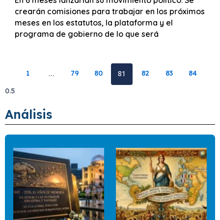
En 6 meses lanzarían su movimiento político. Se
crearán comisiones para trabajar en los próximos
meses en los estatutos, la plataforma y el
programa de gobierno de lo que será
1
…
79
80
81
82
83
84
Análisis