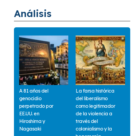
Análisis
A 81 años del
La farsa histórica
genocidio
del liberalismo
perpetrado por
como legitimador
EE.UU. en
de la violencia a
Hiroshima y
través del
Nagasaki
colonialismo y la