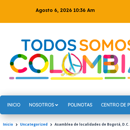
Ir
Agosto 6, 2026 10:36 Am
al
contenido
INICIO
NOSOTROS
POLINOTAS
CENTRO DE 
Inicio
Uncategorized
Asamblea de localidades de Bogotá, D.C.