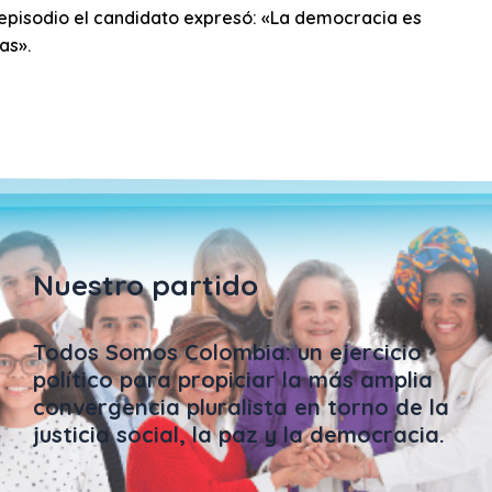
 episodio el candidato expresó: «La democracia es
as».
Nuestro partido
Todos Somos Colombia: un ejercicio
político para propiciar la más amplia
convergencia pluralista en torno de la
justicia social, la paz y la democracia.