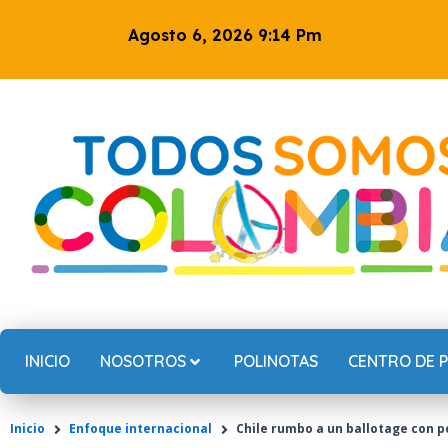
Ir
Agosto 6, 2026 9:14 Pm
al
contenido
INICIO
NOSOTROS
POLINOTAS
CENTRO DE 
Inicio
Enfoque internacional
Chile rumbo a un ballotage con p