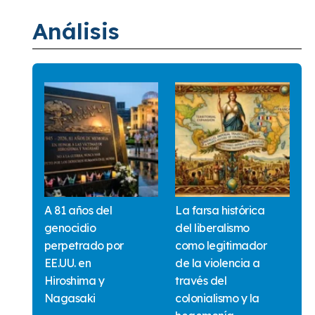
Análisis
A 81 años del
La farsa histórica
genocidio
del liberalismo
perpetrado por
como legitimador
EE.UU. en
de la violencia a
Hiroshima y
través del
Nagasaki
colonialismo y la