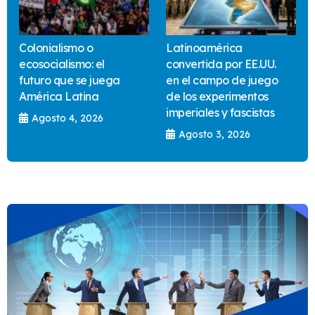
Colonialismo o
Latinoamérica
ecosocialismo: el
convertida por EE.UU.
futuro que se juega
en el campo de juego
América Latina
de los experimentos
imperiales y fascistas
Agosto 4, 2026
Agosto 3, 2026