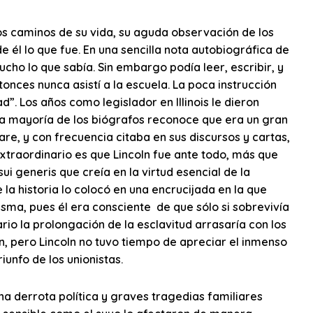
os caminos de su vida, su aguda observación de los
e él lo que fue. En una sencilla nota autobiográfica de
cho lo que sabía. Sin embargo podía leer, escribir, y
tonces nunca asistí a la escuela. La poca instrucción
”. Los años como legislador en Illinois le dieron
La mayoría de los biógrafos reconoce que era un gran
re, y con frecuencia citaba en sus discursos y cartas,
xtraordinario es que Lincoln fue ante todo, más que
sui generis que creía en la virtud esencial de la
la historia lo colocó en una encrucijada en la que
isma, pues él era consciente de que sólo si sobrevivía
rio la prolongación de la esclavitud arrasaría con los
zón, pero Lincoln no tuvo tiempo de apreciar el inmenso
unfo de los unionistas.
na derrota política y graves tragedias familiares