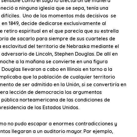
 sensible como el suyo lo afectaron de manera
neció a ninguna iglesia que se sepa, tenía una
 difíciles. Uno de los momentos más decisivos se
 en 1849, decide dedicarse exclusivamente al
 retiro espiritual en el que parecía que su estrella
bría de sacarlo para siempre de sus cuarteles de
la esclavitud del territorio de Nebraska mediante el
adversario de Lincoln, Stephen Douglas. De allí en
a noche a la mañana se convierte en una figura
Douglas llevaron a cabo en Illinois en torno a la
plicaba que la población de cualquier territorio
ento de ser admitido en la Unión, si se convertiría en
dera lección de democracia los argumentos
n pública norteamericana de las condiciones de
 presidencia de los Estados Unidos.
mismo no pudo escapar a enormes contradicciones y
ntos llegaran a un auditorio mayor. Por ejemplo,