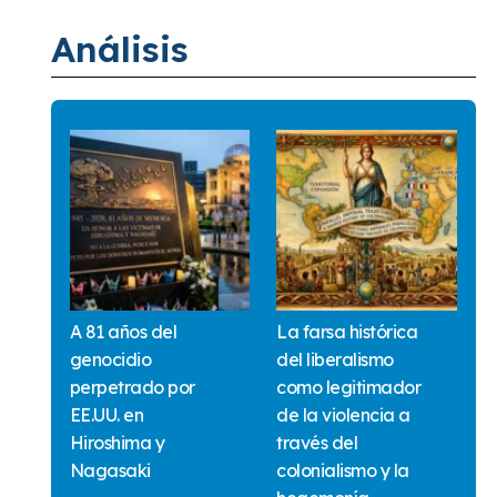
Análisis
A 81 años del
La farsa histórica
genocidio
del liberalismo
perpetrado por
como legitimador
EE.UU. en
de la violencia a
Hiroshima y
través del
Nagasaki
colonialismo y la