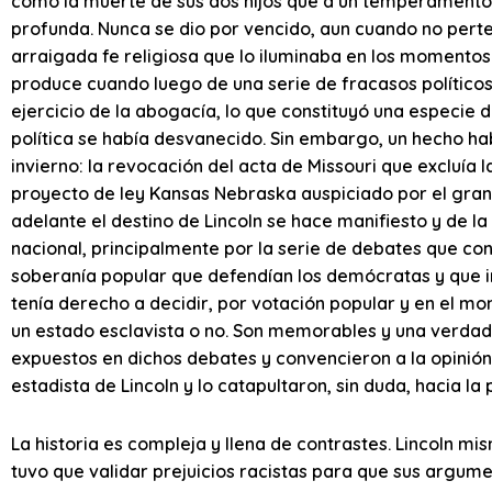
como la muerte de sus dos hijos que a un temperamento
profunda. Nunca se dio por vencido, aun cuando no perte
arraigada fe religiosa que lo iluminaba en los momentos
produce cuando luego de una serie de fracasos políticos
ejercicio de la abogacía, lo que constituyó una especie de
política se había desvanecido. Sin embargo, un hecho ha
invierno: la revocación del acta de Missouri que excluía 
proyecto de ley Kansas Nebraska auspiciado por el gran 
adelante el destino de Lincoln se hace manifiesto y de l
nacional, principalmente por la serie de debates que con 
soberanía popular que defendían los demócratas y que im
tenía derecho a decidir, por votación popular y en el mom
un estado esclavista o no. Son memorables y una verda
expuestos en dichos debates y convencieron a la opinió
estadista de Lincoln y lo catapultaron, sin duda, hacia la
La historia es compleja y llena de contrastes. Lincoln 
tuvo que validar prejuicios racistas para que sus argume