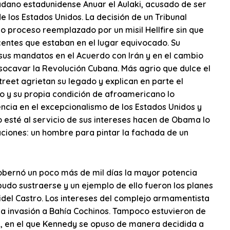
dadano estadunidense Anuar el Aulaki, acusado de ser
e los Estados Unidos. La decisión de un Tribunal
do proceso reemplazado por un misil Hellfire sin que
entes que estaban en el lugar equivocado. Su
sus mandatos en el Acuerdo con Irán y en el cambio
socavar la Revolución Cubana. Más agrio que dulce el
reet agrietan su legado y explican en parte el
 y su propia condición de afroamericano lo
encia en el excepcionalismo de los Estados Unidos y
 esté al servicio de sus intereses hacen de Obama lo
aciones: un hombre para pintar la fachada de un
obernó un poco más de mil días la mayor potencia
o pudo sustraerse y un ejemplo de ello fueron los planes
idel Castro. Los intereses del complejo armamentista
la invasión a Bahía Cochinos. Tampoco estuvieron de
les, en el que Kennedy se opuso de manera decidida a