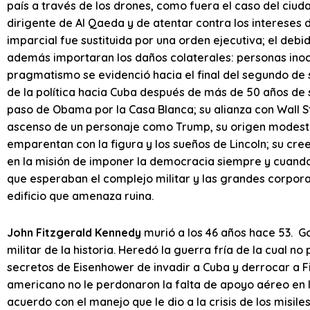
país a través de los drones, como fuera el caso del ciu
dirigente de Al Qaeda y de atentar contra los intereses d
imparcial fue sustituida por una orden ejecutiva; el debi
además importaran los daños colaterales: personas inoc
pragmatismo se evidenció hacia el final del segundo de 
de la política hacia Cuba después de más de 50 años de 
paso de Obama por la Casa Blanca; su alianza con Wall St
ascenso de un personaje como Trump, su origen modesto
emparentan con la figura y los sueños de Lincoln; su cre
en la misión de imponer la democracia siempre y cuando
que esperaban el complejo militar y las grandes corpor
edificio que amenaza ruina.
John Fitzgerald Kennedy
murió a los 46 años hace 53. G
militar de la historia. Heredó la guerra fría de la cual n
secretos de Eisenhower de invadir a Cuba y derrocar a F
americano no le perdonaron la falta de apoyo aéreo en 
acuerdo con el manejo que le dio a la crisis de los misi