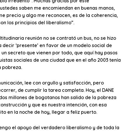
eblo irredento”. Muchas gracias por este
ue ustedes saben me encomiendan en buenas manos,
me precio y algo me reconocen, es de la coherencia,
n los principios del liberalismo”.
udinaria reunión no se contrató un bus, no se hizo
a decir ‘presente’ en favor de un modelo social de
un secreto que vienen por todo, que aquí hay pasos
istas sociales de una ciudad que en el año 2003 tenía
a pobreza.
unicación, lee con orgullo y satisfacción, pero
correr, de cumplir la tarea completa. Hoy, el DANE
dos millones de bogotanos han salido de la pobreza
onstrucción y que es nuestra intención, con esa
 en la noche de hoy, llegar a feliz puerto.
ngo el apoyo del verdadero liberalismo y de toda la