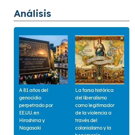
Análisis
A 81 años del
La farsa histórica
genocidio
del liberalismo
perpetrado por
como legitimador
EE.UU. en
de la violencia a
Hiroshima y
través del
Nagasaki
colonialismo y la