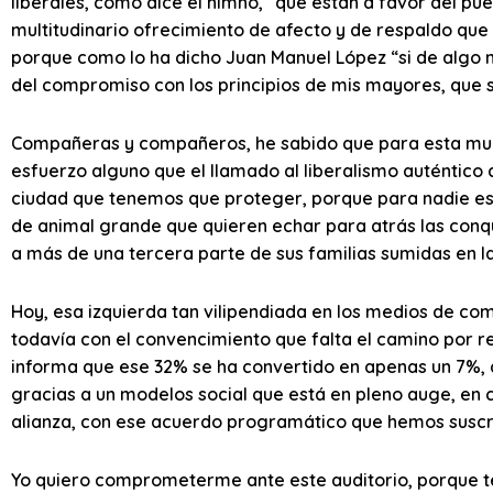
liberales, como dice el himno, “que están a favor del pu
multitudinario ofrecimiento de afecto y de respaldo q
porque como lo ha dicho Juan Manuel López “si de algo 
del compromiso con los principios de mis mayores, que so
Compañeras y compañeros, he sabido que para esta multit
esfuerzo alguno que el llamado al liberalismo auténtico 
ciudad que tenemos que proteger, porque para nadie es 
de animal grande que quieren echar para atrás las conqu
a más de una tercera parte de sus familias sumidas en l
Hoy, esa izquierda tan vilipendiada en los medios de com
todavía con el convencimiento que falta el camino por re
informa que ese 32% se ha convertido en apenas un 7%, 
gracias a un modelos social que está en pleno auge, en c
alianza, con ese acuerdo programático que hemos suscrito
Yo quiero comprometerme ante este auditorio, porque te