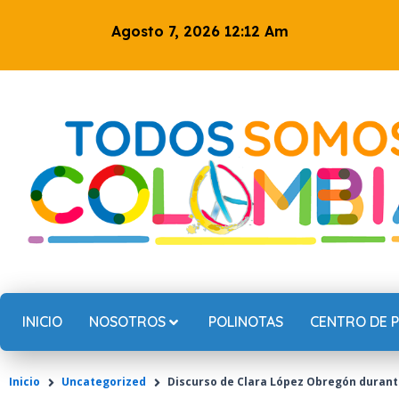
Ir
Agosto 7, 2026 12:12 Am
al
contenido
INICIO
NOSOTROS
POLINOTAS
CENTRO DE 
Inicio
Uncategorized
Discurso de Clara López Obregón durante