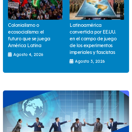
Colonialismo o
Latinoamérica
ecosocialismo: el
convertida por EE.UU.
futuro que se juega
en el campo de juego
América Latina
de los experimentos
imperiales y fascistas
Agosto 4, 2026
Agosto 3, 2026