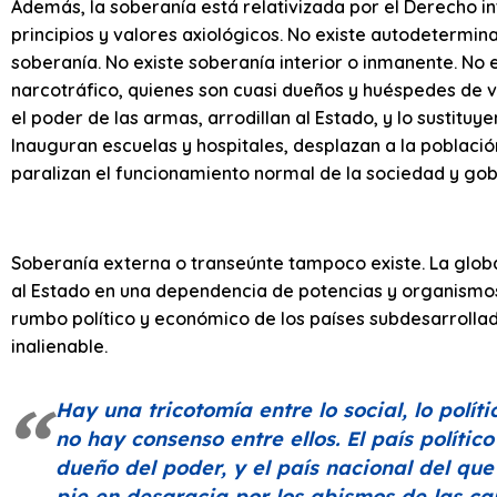
Además, la soberanía está relativizada por el Derecho int
principios y valores axiológicos. No existe autodetermina
soberanía. No existe soberanía interior o inmanente. No 
narcotráfico, quienes son cuasi dueños y huéspedes de 
el poder de las armas, arrodillan al Estado, y lo sustituy
Inauguran escuelas y hospitales, desplazan a la población
paralizan el funcionamiento normal de la sociedad y gob
Soberanía externa o transeúnte tampoco existe. La globa
al Estado en una dependencia de potencias y organismos
rumbo político y económico de los países subdesarrollad
inalienable.
Hay una tricotomía entre lo social, lo políti
no hay consenso entre ellos. El país polític
dueño del poder, y el país nacional del qu
pie en desgracia por los abismos de las car