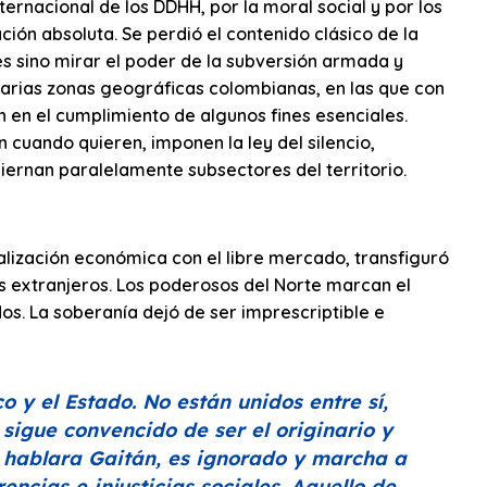
ernacional de los DDHH, por la moral social y por los
ción absoluta. Se perdió el contenido clásico de la
es sino mirar el poder de la subversión armada y
varias zonas geográficas colombianas, en las que con
en en el cumplimiento de algunos fines esenciales.
 cuando quieren, imponen la ley del silencio,
iernan paralelamente subsectores del territorio.
lización económica con el libre mercado, transfiguró
 extranjeros. Los poderosos del Norte marcan el
os. La soberanía dejó de ser imprescriptible e
co y el Estado. No están unidos entre sí,
o sigue convencido de ser el originario y
e hablara Gaitán, es ignorado y marcha a
encias e injusticias sociales. Aquello de