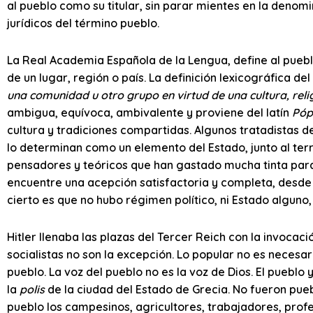
al pueblo como su titular, sin parar mientes en la denom
jurídicos del término pueblo.
La Real Academia Española de la Lengua, define al puebl
de un lugar, región o país. La definición lexicográfica de
una comunidad u otro grupo en virtud de una cultura, rel
ambigua, equívoca, ambivalente y proviene del latín
Póp
cultura y tradiciones compartidas. Algunos tratadistas d
lo determinan como un elemento del Estado, junto al territ
pensadores y teóricos que han gastado mucha tinta para r
encuentre una acepción satisfactoria y completa, desde el
cierto es que no hubo régimen político, ni Estado alguno, 
Hitler llenaba las plazas del Tercer Reich con la invoca
socialistas no son la excepción. Lo popular no es necesar
pueblo. La voz del pueblo no es la voz de Dios. El pueblo
la
polis
de la ciudad del Estado de Grecia. No fueron pueb
pueblo los campesinos, agricultores, trabajadores, profesi