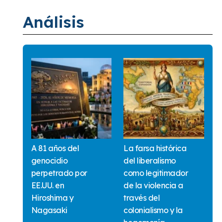
Análisis
A 81 años del
La farsa histórica
genocidio
del liberalismo
perpetrado por
como legitimador
EE.UU. en
de la violencia a
Hiroshima y
través del
Nagasaki
colonialismo y la