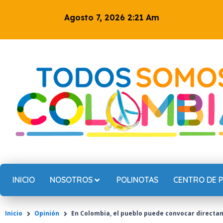
Ir
Agosto 7, 2026 2:21 Am
al
contenido
INICIO
NOSOTROS
POLINOTAS
CENTRO DE 
Inicio
Opinión
En Colombia, el pueblo puede convocar direct