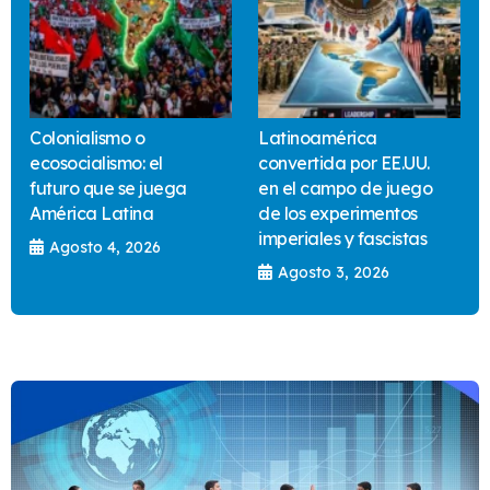
Colonialismo o
Latinoamérica
ecosocialismo: el
convertida por EE.UU.
futuro que se juega
en el campo de juego
América Latina
de los experimentos
imperiales y fascistas
Agosto 4, 2026
Agosto 3, 2026