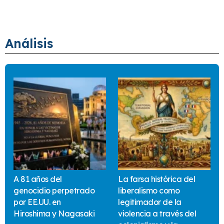
Análisis
A 81 años del
La farsa histórica del
genocidio perpetrado
liberalismo como
por EE.UU. en
legitimador de la
Hiroshima y Nagasaki
violencia a través del