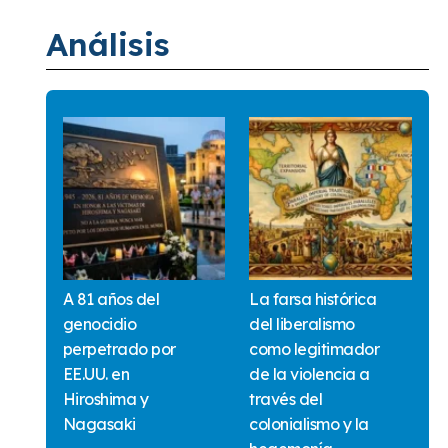
Análisis
A 81 años del
La farsa histórica
genocidio
del liberalismo
perpetrado por
como legitimador
EE.UU. en
de la violencia a
Hiroshima y
través del
Nagasaki
colonialismo y la