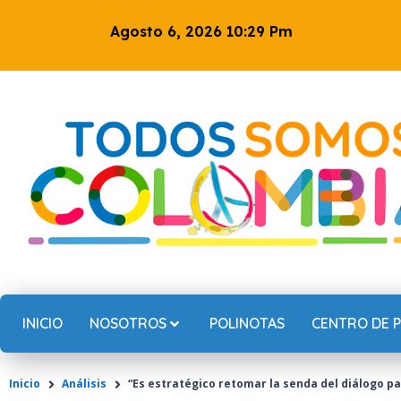
Ir
Agosto 6, 2026 10:29 Pm
al
contenido
INICIO
NOSOTROS
POLINOTAS
CENTRO DE 
Inicio
Análisis
“Es estratégico retomar la senda del diálogo p