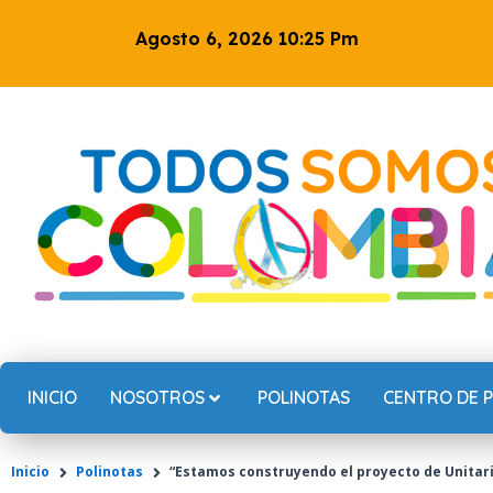
Ir
Agosto 6, 2026 10:25 Pm
al
contenido
INICIO
NOSOTROS
POLINOTAS
CENTRO DE 
Inicio
Polinotas
“Estamos construyendo el proyecto de Unitari