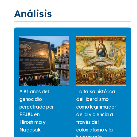
Análisis
A 81 años del
La farsa histórica
genocidio
del liberalismo
perpetrado por
como legitimador
EE.UU. en
de la violencia a
Hiroshima y
través del
Nagasaki
colonialismo y la